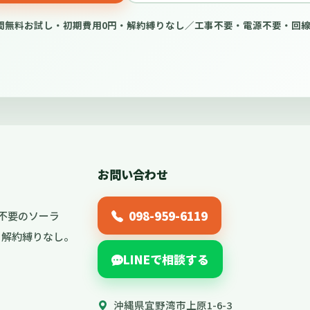
間無料お試し・初期費用0円・解約縛りなし／工事不要・電源不要・回
お問い合わせ
098-959-6119
不要のソーラ
し・解約縛りなし。
LINEで相談する
沖縄県宜野湾市上原1-6-3