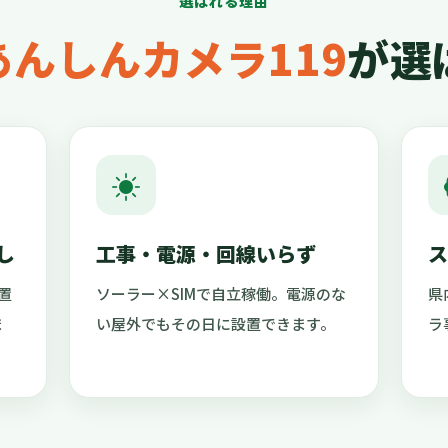
選ばれる理由
あんしんカメラ119
が選
し
工事・電源・回線いらず
ス
置
ソーラー×SIMで自立稼働。電源のな
県
ま
い屋外でもその日に設置できます。
ラ