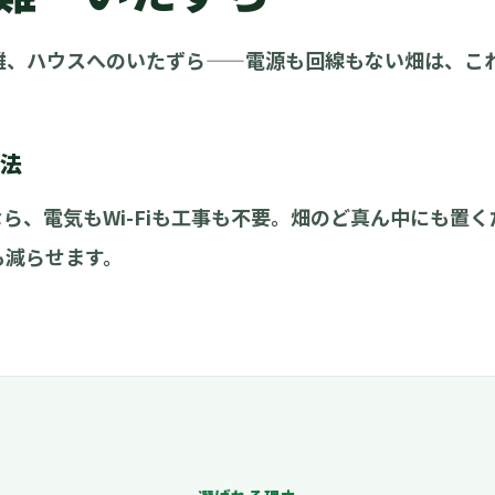
難、ハウスへのいたずら——電源も回線もない畑は、こ
決法
なら、電気もWi-Fiも工事も不要。畑のど真ん中にも置
も減らせます。