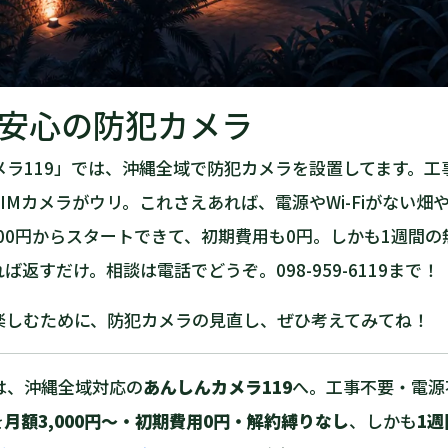
安心の防犯カメラ
メラ119」では、沖縄全域で防犯カメラを設置してます。工
IMカメラがウリ。これさえあれば、電源やWi-Fiがない畑
000円からスタートできて、初期費用も0円。しかも1週間
返すだけ。相談は電話でどうぞ。098-959-6119まで！
楽しむために、防犯カメラの見直し、ぜひ考えてみてね！
は、沖縄全域対応の
あんしんカメラ119
へ。工事不要・電源
を
月額3,000円〜・初期費用0円・解約縛りなし
、しかも
1