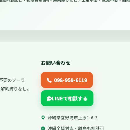
間無料お試し・初期費用0円・解約縛りなし／工事不要・電源不要・回
お問い合わせ
098-959-6119
不要のソーラ
し・解約縛りなし。
LINEで相談する
沖縄県宜野湾市上原1-6-3
沖縄全域対応・離島も相談可