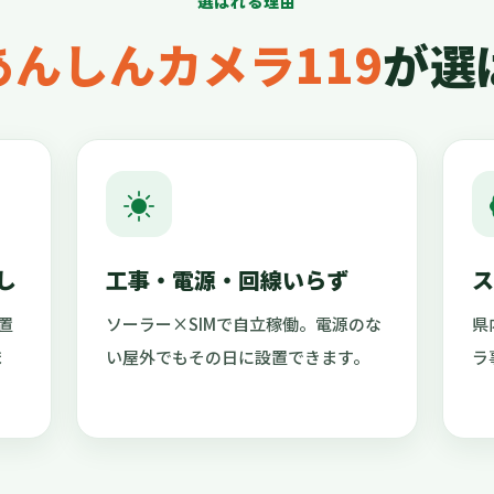
選ばれる理由
あんしんカメラ119
が選
し
工事・電源・回線いらず
ス
置
ソーラー×SIMで自立稼働。電源のな
県
ま
い屋外でもその日に設置できます。
ラ